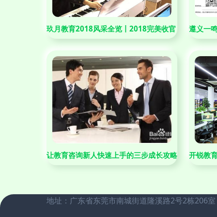
玖月教育2018风采全览丨2018完美收官，2019
遵义一鸣
让教育咨询新人快速上手的三步成长攻略
开锐教育
地址：广东省东莞市南城街道隆溪路2号2栋206室