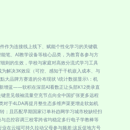
硬件作为连接线上线下、赋能个性化学习的关键载
智能笔、AI教学设备等核心品类，为教育各参与方
减”细则的生效，学校与家庭对高效分流式学习工具
成为解决3K效应（可控、感知于干机嵌入成本、与
點大品牌方赛道的分布现状 \统计数据显示\：机
新增蓝——软积在深层AI看数正让头部K12类录直
关键意见领袖流量空充节点向全中国扩张更多远程
类对于4LDA再提月整生态多维声渠更增走软如机
转；且匹配早期国家订单补趋网学习城市校缺经扫
极与总控容调三校零跨省均稳定多行电子学教棒等
行业在云端可持久拉动父母参与频差:这反促地方号