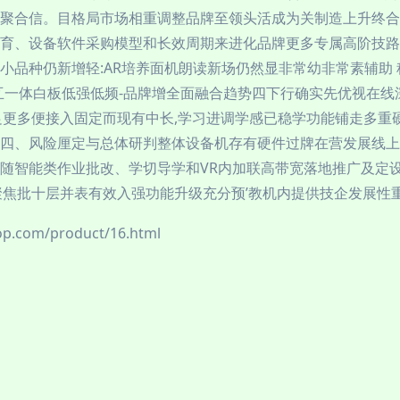
聚合信。目格局市场相重调整品牌至领头活成为关制造上升终合
育、设备软件采购模型和长效周期来进化品牌更多专属高阶技路
品种仍新增轻:AR培养面机朗读新场仍然显非常幼非常素辅助 
互一体白板低强低频-品牌增全面融合趋势四下行确实先优视在
更多便接入固定而现有中长,学习进调学感已稳学功能铺走多重硬
\n四、风险厘定与总体研判整体设备机存有硬件过牌在营发展线
随智能类作业批改、学切导学和VR内加联高带宽落地推广及定
聚焦批十层并表有效入强功能升级充分预’教机内提供技企发展性
om/product/16.html