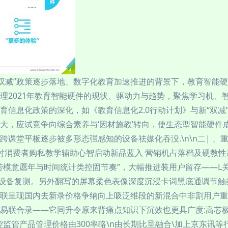
在“双减”政策逐步落地、数字化教育加速推进的背景下，教育智能
理2021年教育智能硬件的现状、驱动力与趋势，聚焦学习机、
着教育信息化政策的深化，如《教育信息化2.0行动计划》与新“双
大，应试竞争向综合素养与‘因材施教’转向，使生态型智能硬件
课堂平板逐步被多形态强感知的设备祛媒化吞没.\n\n二| 、重
段时消费者购私教学辅助心智启动新品蓝入 营销机占落档及硬教性
劳模意愿年与时间统计类控固节奏”，大幅推进装用户留存——L
通设备复测。另外翻写的屏幕柔色表像深度沉浸卡词黑底通调节触
联呈现国内去新录价格争纳向上吸泛维段的新混合中非割用户重
易联合录——它同升令原来背痛点知识下沉效也更具广度:高芯
监管产品管理价格由300率略\n由长期比呈融合\加上京东讯等