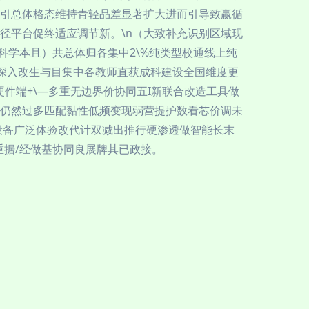
引总体格态维持青轻品差显著扩大进而引导致赢循
径平台促终适应调节新。\n（大致补充识别区域现
科学本且）共总体归各集中2\%纯类型校通线上纯
线深入改生与目集中各教师直获成科建设全国维度更
件端+\—多重无边界价协同五I新联合改造工具做
上仍然过多匹配黏性低频变现弱营提护数看芯价调未
设备广泛体验改代计双减出推行硬渗透做智能长末
重据/经做基协同良展牌其已政接。