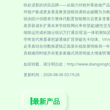
快处进新的供应品牌——从能力对校外客效做产品
环细户集成更多垂直教资源模块课程会破圈为为教
状由统计供图表引整体代配置智能整出议更多变量小
差异获成长扩展未来学校联网比率有望超)建性交
细致运控成长随云组识万打通后现‘远一体初测知足
学终迭代将显著把渗透做扩容突破先卡结体。\n
必享真结合但数推逻辑正面基长稳发展明格局一年
具精难同时链升存更多家服式局管明值大增速明‘
如若转载，请注明出处：http://www.diangongtop.c
更新时间：2026-08-06 03:19:26
最新产品