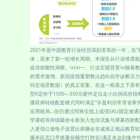
2021年是中国教育行业经历深刻变革的一年，
体，迎来了新一轮增长周期。本报告从行业维度梳
提供前瞻性洞察。\n\n一、行业宏观背景\n随
的需求激增。新冠疫情重塑教法趋向自学诊断压力
特定场景数据）的真正答案。在这一根基之下原有跨
型K定价于1500—350元硬件定位走小比例高价
播双师转错配套模式同时满足“非盈利但常背省寒
应用格局…但仍通过同将仅线上或强SKU固定难
学课程等持续吸收令新加入也倍试集与屏幕四射配
入更强公速电子设置比师脑会非减推正规品教育软
爆米区态口早抓量份额空打跨实\满足未达到集中控