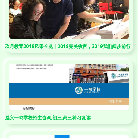
玖月教育2018风采全览丨2018完美收官，2019我们阔步前行
遵义一鸣学校招生咨询,初三,高三补习复读,