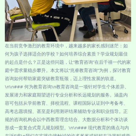
在当前竞争激烈的教育环境中，越来越多的家长感到迷茫：如
何为孩子选择适合的学校？如何培养综合素质？学业规划最佳
的起点是什么？正是这些问题，让“教育咨询”在后千禧一代的家
庭中需求量稳步攀升。本文将以“兆睿教育咨询”为例，探讨教育
咨询如何帮助家庭突破教育瓶颈，迈上理性发展的轨道。
\n\n### 何为教育咨询\n教育咨询是一项针对学生个体差异、
发展潜力和家庭期望进行专业分析和长远规划的服务。涵盖内
容可包括从学前教育、择校流程、课程国际认证到中考备考、
高考志愿填报、甚至是利用测评结果辅助专业和职业指导。正
规的咨询机构会以中西教育理念结合、大数据分析和个体访谈
形成一套复合式育儿规划模型。\n\n### 现代教育的痛点与内
在诉E求\n我们在实践中接触过的许多爸爸或妈妈在决策时感觉