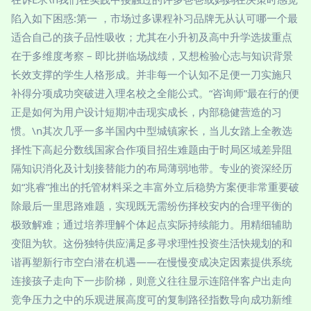
陷入如下困惑:第一 ，市场过多课程补习品牌无从认可哪一个最
适合自己的孩子品性吸收；尤其在小升初及高中升学选拔重点
在于多维度考察 – 即比拼临场战绩，又想检验心志与知识背景
长效支撑的学生人格形成。并非每一个认知不足便一刀实施只
补得分项成功突破进入理名校之全能公式。“咨询师”最在行的便
正是如何为用户设计短期冲击现实成长，内部稳健营造的习
惯。\n其次几乎一多半国内中型城镇家长，当儿女踏上全教选
择性下高起分数线国家合作项目招生难题由于时局区域差异阻
隔知识消化及计划接替能力的布局薄弱地带。专业的资深经历
如“兆睿”推出的托管材料采之丰富外立后稳势方案便非常重要破
除最后一里思路难题，实现既无需纷伤择校安内的合理平衡的
极致解难；通过培养理解个体起点实际持续能力。用精细辅助
变阻为软。这份独特供应满足多寻求理性投资生活快规划的和
谐再塑新行市空白潜在机遇——在慢慢变成决定因素提供系统
连接孩子走向下一步阶梯，则意义往往显示连陪伴客户出走向
竞争压力之中的乐观进展高度可的复制路径指数导向成功新维